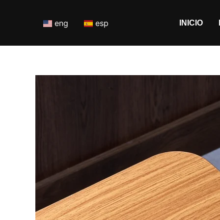
Ir
al
eng
esp
INICIO
contenido