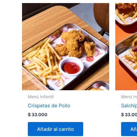
Menú Infantil
Menú Inf
Crispetas de Pollo
Salchi
$
33.000
$
33.0
Añadir al carrito
Aña