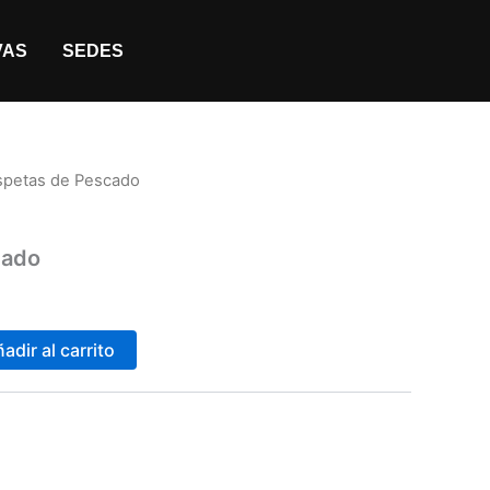
VAS
SEDES
ispetas de Pescado
cado
adir al carrito