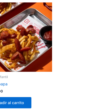
antil
papa
00
dir al carrito