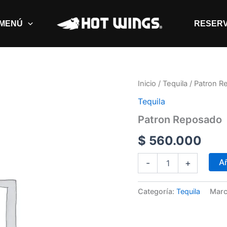
MENÚ
RESER
Patron
Inicio
/
Tequila
/ Patron R
Reposado
Tequila
cantidad
Patron Reposado
$
560.000
Añ
-
+
Categoría:
Tequila
Marc