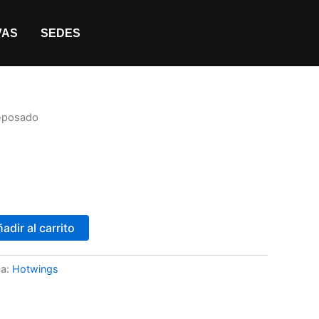
VAS
SEDES
eposado
adir al carrito
a:
Hotwings